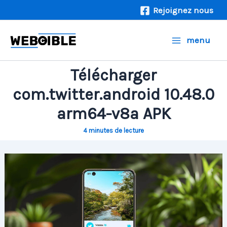
Aller
Rejoignez nous
au
contenu
menu
Télécharger
com.twitter.android 10.48.0
arm64-v8a APK
4 minutes de lecture