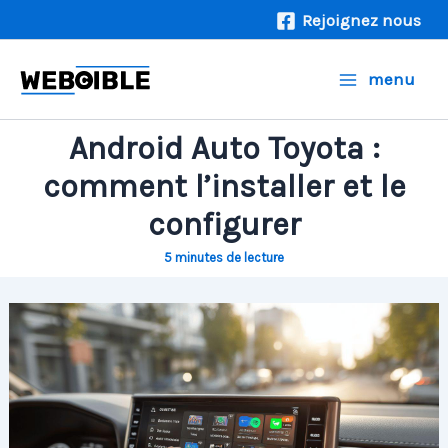
Aller
Rejoignez nous
au
contenu
menu
Android Auto Toyota :
comment l’installer et le
configurer
5 minutes de lecture