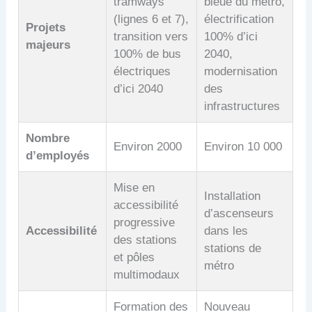
tramways
bleue du métro,
(lignes 6 et 7),
électrification
Projets
transition vers
100% d’ici
majeurs
100% de bus
2040,
électriques
modernisation
d’ici 2040
des
infrastructures
Nombre
Environ 2000
Environ 10 000
d’employés
Mise en
Installation
accessibilité
d’ascenseurs
progressive
Accessibilité
dans les
des stations
stations de
et pôles
métro
multimodaux
Formation des
Nouveau