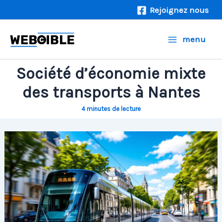
Aller
Rejoignez nous
au
contenu
menu
Société d’économie mixte
des transports à Nantes
4 minutes de lecture