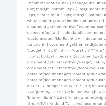
.recommendation-box { background: #f39c12
8px; margin-bottom: 15px; } .arguments-bo
15px; border-radius: 8px; margin-bottom: 1
white; padding: 15px; border-radius: 8px; }
document.getElementById(‘tvComparisonFor
e.preventDefault(); calculateRecommendation
‘customization’].forEach(id => { document
function() { document.getElementById(id + 
‘budget’ ? ‘ EUR’ : id === ‘duration’ ? ‘ ans’
{ const budget = parseInt(document.getEle
document.getElementById(‘usage’).value; 
document.getElementById(‘techLevel’).valu
parseInt(document.getElementById(‘durati
parseInt(document.getElementById(‘custom
500 ? 0.8 : budget < 1500 ? 0.5 : 0.3; let u
=== 'gaming' ? 0.4 : 0.7; let techWeight = t
'intermediate' ? 0.5 : 0.3; let durationWeig
‘Smart TV’ : ‘Android TV’; const recomme