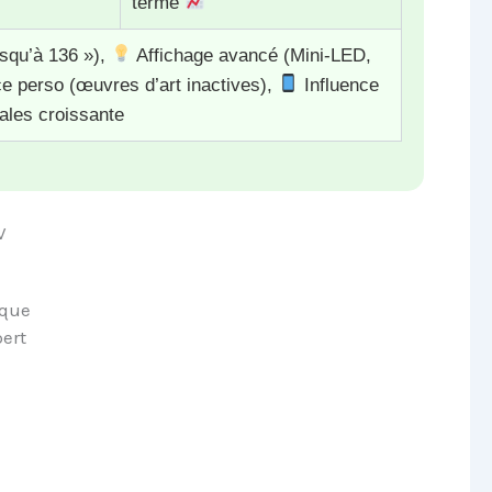
terme
squ’à 136 »),
Affichage avancé (Mini-LED,
 perso (œuvres d’art inactives),
Influence
ales croissante
V
ique
ert