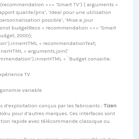
f (recommendation === ‘Smart TV’) { arguments =
rapport qualite/prix’, ‘Ideal pour une utilisation
 personnalisation possible’, ‘Mise a jour
; } const budgetReco = recommendation === ‘Smart
udget, 2000);
on’).innerHTML = recommendationText;
nerHTML = arguments.join(‘
mmendation’).innerHTML = `Budget conseille:
expérience TV
ergonomie variable
 d’exploitation conçus par les fabricants :
Tizen
Roku pour d’autres marques. Ces interfaces sont
ation rapide avec télécommande classique ou