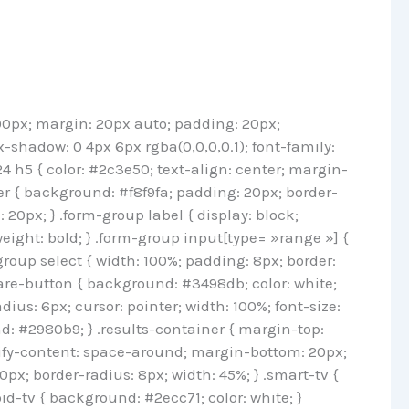
0px; margin: 20px auto; padding: 20px;
x-shadow: 0 4px 6px rgba(0,0,0,0.1); font-family:
24 h5 { color: #2c3e50; text-align: center; margin-
r { background: #f8f9fa; padding: 20px; border-
 20px; } .form-group label { display: block;
eight: bold; } .form-group input[type= »range »] {
roup select { width: 100%; padding: 8px; border:
pare-button { background: #3498db; color: white;
ius: 6px; cursor: pointer; width: 100%; font-size:
: #2980b9; } .results-container { margin-top:
ustify-content: space-around; margin-bottom: 20px;
0px; border-radius: 8px; width: 45%; } .smart-tv {
id-tv { background: #2ecc71; color: white; }