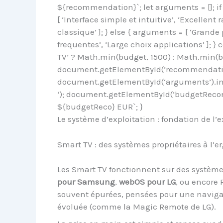
${recommendation}`; let arguments = []; i
[ ‘Interface simple et intuitive’, ‘Excellent 
classique’ ]; } else { arguments = [ ‘Grande
frequentes’, ‘Large choix applications’ ]
TV’ ? Math.min(budget, 1500) : Math.min(b
document.getElementById(‘recommendati
document.getElementById(‘arguments’).in
‘); document.getElementById(‘budgetReco
${budgetReco} EUR`; }
Le système d’exploitation : fondation de l’
Smart TV : des systèmes propriétaires à l’
Les Smart TV fonctionnent sur des systèmes
pour Samsung
,
webOS pour LG
, ou encore 
souvent épurées, pensées pour une navig
évoluée (comme la Magic Remote de LG).