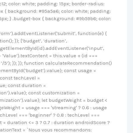
; color: white; padding: 15px; border-radius:
x { background: #95a5a6; color: white; padding:
5px; } .budget-box { background: #9b59b6; color:
m’).addEventListener(‘submit’, function(e) {
(); }); [‘budget’, ‘duration’,
.getElementById(id).addEventListener(‘input’,
‘Value’).textContent = this.value + (id ===
 : ‘/5’); }); }); function calculateRecommendation()
mentById(‘budget’).value); const usage =
const techLevel =
e; const duration =
on’).value); const customization =
ization’).value); let budgetWeight = budget <
sageWeight = usage === 'streaming' ? 0.6 : usage
echLevel === 'beginner' ? 0.8 : techLevel ===
ht = duration <= 3 ? 0.7 : duration androidScore ?
ndationText = `Nous vous recommandons: