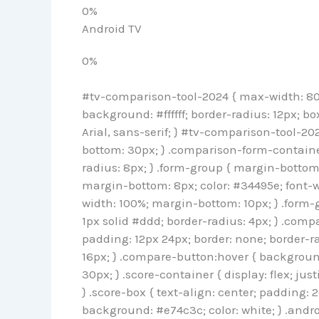
0%
Android TV
0%
#tv-comparison-tool-2024 { max-width: 80
background: #ffffff; border-radius: 12px; bo
Arial, sans-serif; } #tv-comparison-tool-20
bottom: 30px; } .comparison-form-containe
radius: 8px; } .form-group { margin-bottom:
margin-bottom: 8px; color: #34495e; font-w
width: 100%; margin-bottom: 10px; } .form-g
1px solid #ddd; border-radius: 4px; } .com
padding: 12px 24px; border: none; border-rad
16px; } .compare-button:hover { background
30px; } .score-container { display: flex; j
} .score-box { text-align: center; padding: 2
background: #e74c3c; color: white; } .andro