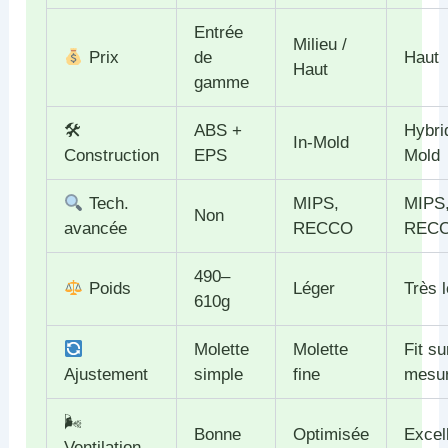
Entrée
Milieu /
Prix
de
Haut
Haut
gamme
🛠
ABS +
Hybri
In-Mold
Construction
EPS
Mold
Tech.
MIPS,
MIPS
Non
avancée
RECCO
REC
490–
Poids
Léger
Très 
610g
Molette
Molette
Fit su
Ajustement
simple
fine
mesu
🌬
Bonne
Optimisée
Excel
Ventilation