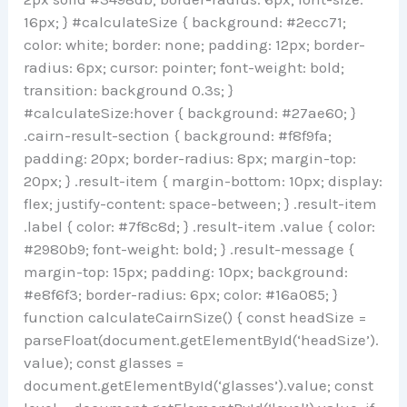
16px; } #calculateSize { background: #2ecc71;
color: white; border: none; padding: 12px; border-
radius: 6px; cursor: pointer; font-weight: bold;
transition: background 0.3s; }
#calculateSize:hover { background: #27ae60; }
.cairn-result-section { background: #f8f9fa;
padding: 20px; border-radius: 8px; margin-top:
20px; } .result-item { margin-bottom: 10px; display:
flex; justify-content: space-between; } .result-item
.label { color: #7f8c8d; } .result-item .value { color:
#2980b9; font-weight: bold; } .result-message {
margin-top: 15px; padding: 10px; background:
#e8f6f3; border-radius: 6px; color: #16a085; }
function calculateCairnSize() { const headSize =
parseFloat(document.getElementById(‘headSize’).
value); const glasses =
document.getElementById(‘glasses’).value; const