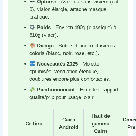
Options :
Avec ou sans visière (cat.
3), vision élargie, attache masque
pratique.
Poids :
Environ 490g (classique) à
610g (visor).
Design :
Sobre et uni en plusieurs
coloris (blanc, noir, rose, etc.).
Nouveautés 2025 :
Molette
optimisée, ventilation étendue,
doublures encore plus confortables.
Positionnement :
Excellent rapport
qualité/prix pour usage loisir.
Haut de
Cairn
Conc
Critère
gamme
Android
Pr
Cairn