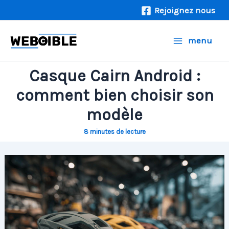
Aller
Rejoignez nous
au
contenu
menu
Casque Cairn Android :
comment bien choisir son
modèle
8 minutes de lecture