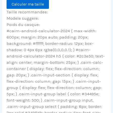
Calculer ma taille
Taille recommandee:
Modele suggere:
Poids du casque:
#cairn-android-calculator-2024 { max-width:
600px; margin: 20px auto; padding: 20px;
background: #ffffff; border-radius: 12px; box-
shadow: 0 4px 6px rgba(0,0,0,0.1); } #cairn-
android-calculator-2024 h5 { color: #2c3e50; text-
align: center; margin-bottom: 25px; } .cairn-calc-
container { display: flex; flex-direction: column;
gap: 20px; } .cairn-input-section { display: flex;
flex-direction: column; gap: 15px; } .cairn-input-
group { display: flex; flex-direction: column; gap:
5px; } .cairn-input-group label { color: #34495e;
font-weight: 500; } .cairn-input-group input,
.cairn-input-group select { padding: 8px; border:
2px solid #3498db; border-radius: 6px; font-size: