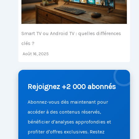
Smart TV ou Android TV : quelles différences
clés ?
Août 16, 2025
Rejoignez +2 000 abonnés
Abonnez-vous dès maintenant pour
accéder à des contenus réservés,
bénéficier d'analyses approfondies et
profiter d'offres exclusives. Restez