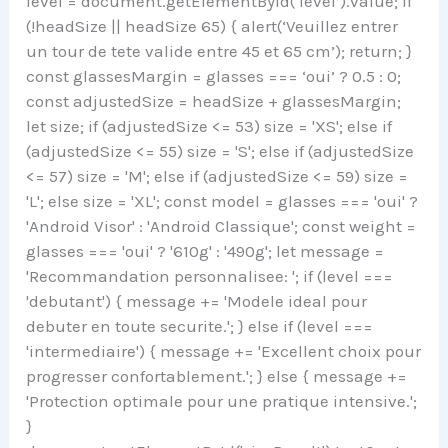
level = document.getElementById(‘level’).value; if
(!headSize || headSize 65) { alert(‘Veuillez entrer
un tour de tete valide entre 45 et 65 cm’); return; }
const glassesMargin = glasses === ‘oui’ ? 0.5 : 0;
const adjustedSize = headSize + glassesMargin;
let size; if (adjustedSize <= 53) size = 'XS'; else if
(adjustedSize <= 55) size = 'S'; else if (adjustedSize
<= 57) size = 'M'; else if (adjustedSize <= 59) size =
'L'; else size = 'XL'; const model = glasses === 'oui' ?
'Android Visor' : 'Android Classique'; const weight =
glasses === 'oui' ? '610g' : '490g'; let message =
'Recommandation personnalisee: '; if (level ===
'debutant') { message += 'Modele ideal pour
debuter en toute securite.'; } else if (level ===
'intermediaire') { message += 'Excellent choix pour
progresser confortablement.'; } else { message +=
'Protection optimale pour une pratique intensive.';
}