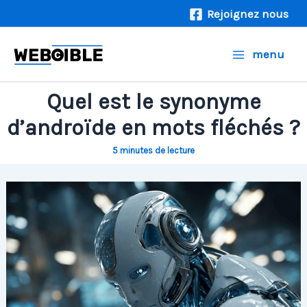
Aller
Rejoignez nous
au
contenu
menu
Quel est le synonyme
d’androïde en mots fléchés ?
5 minutes de lecture