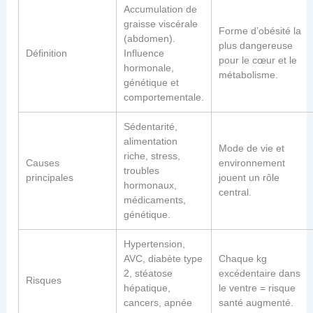
Accumulation de
graisse viscérale
Forme d’obésité la
(abdomen).
plus dangereuse
Définition
Influence
pour le cœur et le
hormonale,
métabolisme.
génétique et
comportementale.
Sédentarité,
alimentation
Mode de vie et
riche, stress,
Causes
environnement
troubles
principales
jouent un rôle
hormonaux,
central.
médicaments,
génétique.
Hypertension,
AVC, diabète type
Chaque kg
2, stéatose
excédentaire dans
Risques
hépatique,
le ventre = risque
cancers, apnée
santé augmenté.