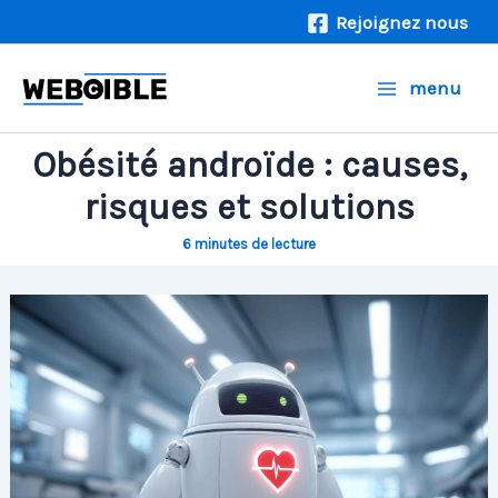
Aller
Rejoignez nous
au
contenu
menu
Obésité androïde : causes,
risques et solutions
6 minutes de lecture