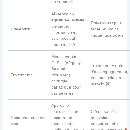
du sommeil.
Alimentation
équilibrée, activité
Prévenir est plus
physique,
Prévention
facile (et moins
information et
risqué) que guérir.
suivi médical
personnalisé.
Médicaments
GLP-1 (Wegovy,
Traitement = outil
Saxenda,
d’accompagnement,
Traitements
Mounjaro),
pas une solution
chirurgie
miracle
bariatrique pour
cas sévères.
Approche
pluridisciplinaire,
Clé du succès =
Recommandations
encadrement
motivation +
clés
médical strict,
encadrement +
hygiène de vie en
habitudes saines