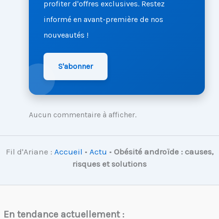
profiter d'offres exclusives. Restez
informé en avant-première de nos
nouveautés !
S'abonner
Aucun commentaire à afficher.
Fil d'Ariane :
Accueil
•
Actu
•
Obésité androïde : causes,
risques et solutions
En tendance actuellement :