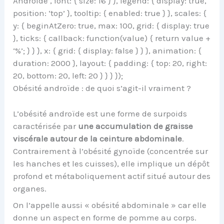
Androide’, font: { size: 16 } }, legend: { display: true,
position: ‘top’ }, tooltip: { enabled: true } }, scales: {
y: { beginAtZero: true, max: 100, grid: { display: true
}, ticks: { callback: function(value) { return value +
‘%’; } } }, x: { grid: { display: false } } }, animation: {
duration: 2000 }, layout: { padding: { top: 20, right:
20, bottom: 20, left: 20 } } } });
Obésité androïde : de quoi s’agit-il vraiment ?
L’obésité androïde est une forme de surpoids
caractérisée par
une accumulation de graisse
viscérale autour de la ceinture abdominale
.
Contrairement à l’obésité gynoïde (concentrée sur
les hanches et les cuisses), elle implique un dépôt
profond et métaboliquement actif situé autour des
organes.
On l’appelle aussi « obésité abdominale » car elle
donne un aspect en forme de pomme au corps.