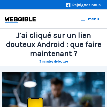
Aller
Rejoignez nous
au
contenu
menu
J’ai cliqué sur un lien
douteux Android : que faire
maintenant ?
5 minutes de lecture