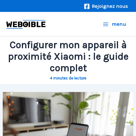
Aller
Rejoignez nous
au
contenu
menu
Configurer mon appareil à
proximité Xiaomi : le guide
complet
4 minutes de lecture