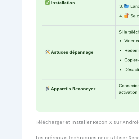
Installation
Lance
Se c
Si le télé
Vider c
Redémar
Astuces dépannage
Copier-
Désacti
Connexion 
Appareils Reconeyez
activatio
Télécharger et installer Recon X sur Andro
Les prérequis techniques pour utiliser Rec