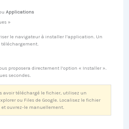
ou
Applications
ues »
ser le navigateur à installer l’application. Un
e téléchargement.
ous proposera directement l’option « Installer ».
ques secondes.
 avoir téléchargé le fichier, utilisez un
plorer ou Files de Google. Localisez le fichier
» et ouvrez-le manuellement.