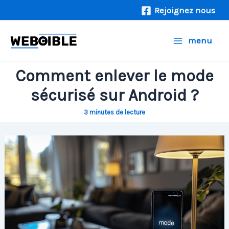
Aller
Rejoignez nous
au
contenu
menu
Comment enlever le mode
sécurisé sur Android ?
3 minutes de lecture