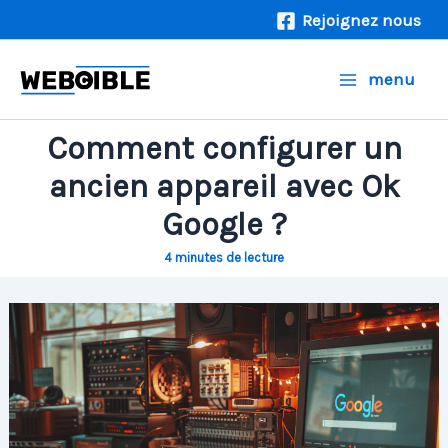
Aller
Rejoignez nous
au
contenu
menu
Comment configurer un
ancien appareil avec Ok
Google ?
4 minutes de lecture