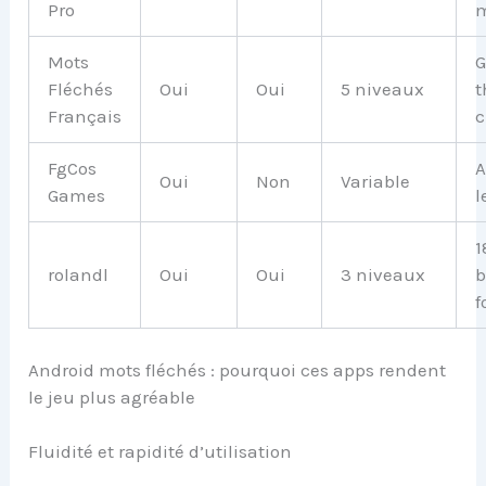
Pro
m
Mots
G
Fléchés
Oui
Oui
5 niveaux
t
Français
c
FgCos
A
Oui
Non
Variable
Games
l
1
rolandl
Oui
Oui
3 niveaux
b
f
Android mots fléchés : pourquoi ces apps rendent
le jeu plus agréable
Fluidité et rapidité d’utilisation