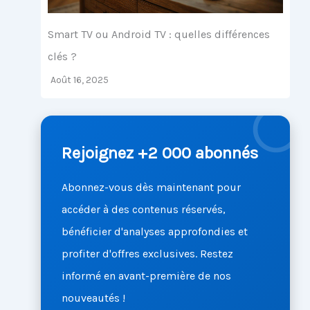
Smart TV ou Android TV : quelles différences
clés ?
Août 16, 2025
Rejoignez +2 000 abonnés
Abonnez-vous dès maintenant pour
accéder à des contenus réservés,
bénéficier d'analyses approfondies et
profiter d'offres exclusives. Restez
informé en avant-première de nos
nouveautés !