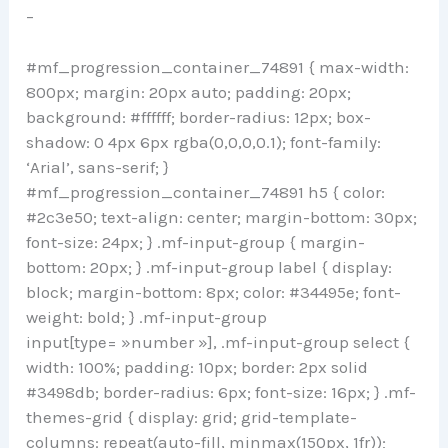
–
#mf_progression_container_74891 { max-width:
800px; margin: 20px auto; padding: 20px;
background: #ffffff; border-radius: 12px; box-
shadow: 0 4px 6px rgba(0,0,0,0.1); font-family:
‘Arial’, sans-serif; }
#mf_progression_container_74891 h5 { color:
#2c3e50; text-align: center; margin-bottom: 30px;
font-size: 24px; } .mf-input-group { margin-
bottom: 20px; } .mf-input-group label { display:
block; margin-bottom: 8px; color: #34495e; font-
weight: bold; } .mf-input-group
input[type= »number »], .mf-input-group select {
width: 100%; padding: 10px; border: 2px solid
#3498db; border-radius: 6px; font-size: 16px; } .mf-
themes-grid { display: grid; grid-template-
columns: repeat(auto-fill, minmax(150px, 1fr));