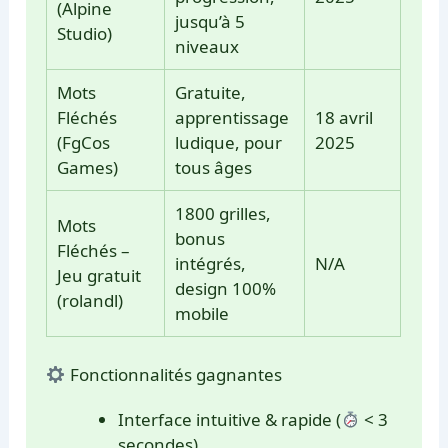
(Alpine
jusqu’à 5
Studio)
niveaux
Mots
Gratuite,
Fléchés
apprentissage
18 avril
(FgCos
ludique, pour
2025
Games)
tous âges
1800 grilles,
Mots
bonus
Fléchés –
intégrés,
N/A
Jeu gratuit
design 100%
(rolandl)
mobile
Fonctionnalités gagnantes
Interface intuitive & rapide (
< 3
secondes)