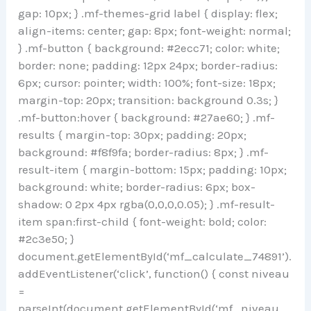
gap: 10px; } .mf-themes-grid label { display: flex;
align-items: center; gap: 8px; font-weight: normal;
} .mf-button { background: #2ecc71; color: white;
border: none; padding: 12px 24px; border-radius:
6px; cursor: pointer; width: 100%; font-size: 18px;
margin-top: 20px; transition: background 0.3s; }
.mf-button:hover { background: #27ae60; } .mf-
results { margin-top: 30px; padding: 20px;
background: #f8f9fa; border-radius: 8px; } .mf-
result-item { margin-bottom: 15px; padding: 10px;
background: white; border-radius: 6px; box-
shadow: 0 2px 4px rgba(0,0,0,0.05); } .mf-result-
item span:first-child { font-weight: bold; color:
#2c3e50; }
document.getElementById(‘mf_calculate_74891’).
addEventListener(‘click’, function() { const niveau
=
parseInt(document.getElementById(‘mf_niveau_