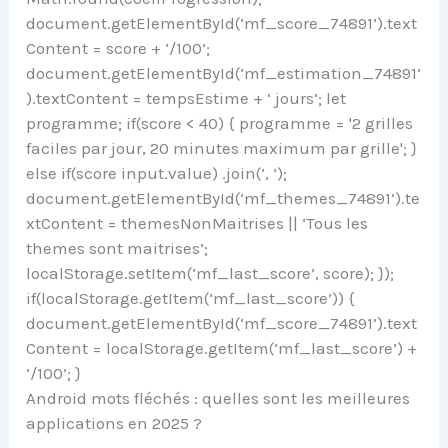
document.getElementById(‘mf_score_74891’).text
Content = score + ‘/100’;
document.getElementById(‘mf_estimation_74891’
).textContent = tempsEstime + ‘ jours’; let
programme; if(score < 40) { programme = '2 grilles
faciles par jour, 20 minutes maximum par grille'; }
else if(score input.value) .join(‘, ‘);
document.getElementById(‘mf_themes_74891’).te
xtContent = themesNonMaitrises || ‘Tous les
themes sont maitrises’;
localStorage.setItem(‘mf_last_score’, score); });
if(localStorage.getItem(‘mf_last_score’)) {
document.getElementById(‘mf_score_74891’).text
Content = localStorage.getItem(‘mf_last_score’) +
‘/100’; }
Android mots fléchés : quelles sont les meilleures
applications en 2025 ?