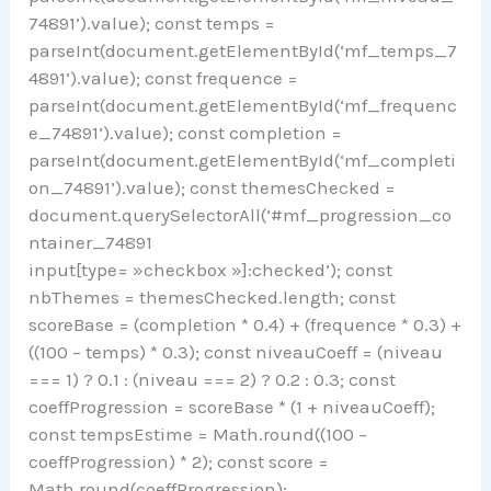
74891’).value); const temps =
parseInt(document.getElementById(‘mf_temps_7
4891’).value); const frequence =
parseInt(document.getElementById(‘mf_frequenc
e_74891’).value); const completion =
parseInt(document.getElementById(‘mf_completi
on_74891’).value); const themesChecked =
document.querySelectorAll(‘#mf_progression_co
ntainer_74891
input[type= »checkbox »]:checked’); const
nbThemes = themesChecked.length; const
scoreBase = (completion * 0.4) + (frequence * 0.3) +
((100 – temps) * 0.3); const niveauCoeff = (niveau
=== 1) ? 0.1 : (niveau === 2) ? 0.2 : 0.3; const
coeffProgression = scoreBase * (1 + niveauCoeff);
const tempsEstime = Math.round((100 –
coeffProgression) * 2); const score =
Math.round(coeffProgression);